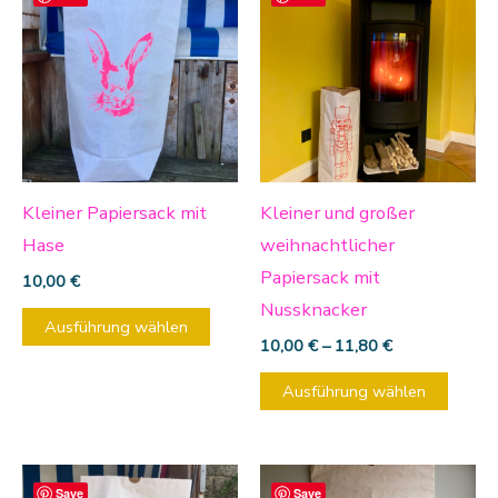
Produkt
Produ
weist
weist
mehrere
mehre
Varianten
Varia
auf.
auf.
Die
Die
Optionen
Optio
Kleiner Papiersack mit
Kleiner und großer
können
könn
Hase
weihnachtlicher
auf
auf
Papiersack mit
10,00
€
der
der
Nussknacker
Ausführung wählen
Produktseite
Produ
10,00
€
–
11,80
€
gewählt
gewäh
Ausführung wählen
werden
werd
Dieses
Diese
Save
Save