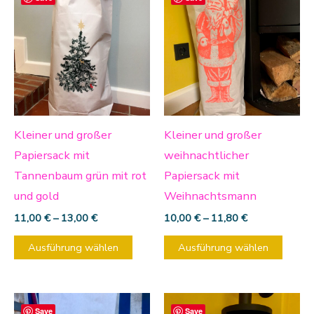
Produkt
Produ
weist
weist
mehrere
mehre
Varianten
Varia
auf.
auf.
Die
Die
Optionen
Optio
Kleiner und großer
Kleiner und großer
können
könn
Papiersack mit
weihnachtlicher
auf
auf
Tannenbaum grün mit rot
Papiersack mit
der
der
und gold
Weihnachtsmann
Produktseite
Produ
11,00
€
–
13,00
€
10,00
€
–
11,80
€
gewählt
gewäh
Ausführung wählen
Ausführung wählen
werden
werd
Dieses
Diese
Save
Save