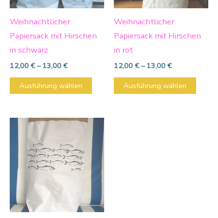
Die
Die
Optionen
Optio
Weihnachtlicher
Weihnachtlicher
können
könn
Papiersack mit Hirschen
Papiersack mit Hirschen
auf
auf
in schwarz
in rot
der
der
12,00
€
–
13,00
€
12,00
€
–
13,00
€
Produktseite
Produ
Ausführung wählen
Ausführung wählen
gewählt
gewäh
werden
werd
Dieses
Produkt
weist
mehrere
Varianten
auf.
Die