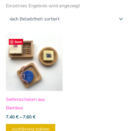
Einzelnes Ergebnis wird angezeigt
Dieses
Save
Produkt
weist
mehrere
Varianten
auf.
Die
Optionen
Seifenschalen aus
können
Bambus
auf
7,40
€
–
7,60
€
der
Ausführung wählen