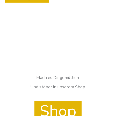
Produktseite
gewählt
werden
Mach es Dir gemütlich.
Und stöber in unserem Shop.
Shop