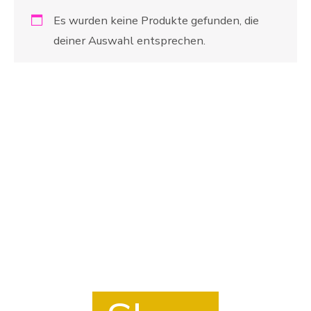
Es wurden keine Produkte gefunden, die
deiner Auswahl entsprechen.
Mach es Dir gemütlich.
Und stöber in unserem Shop.