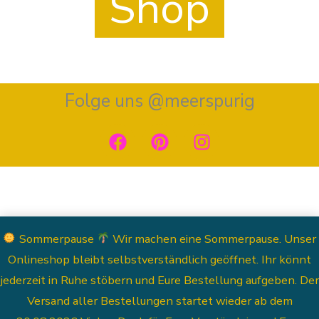
Shop
Folge uns @meerspurig
F
P
I
a
i
n
c
n
s
e
t
t
b
e
a
o
r
g
o
e
r
Sommerpause
Wir machen eine Sommerpause. Unser
k
s
a
Onlineshop bleibt selbstverständlich geöffnet. Ihr könnt
t
m
jederzeit in Ruhe stöbern und Eure Bestellung aufgeben. Der
Versand aller Bestellungen startet wieder ab dem