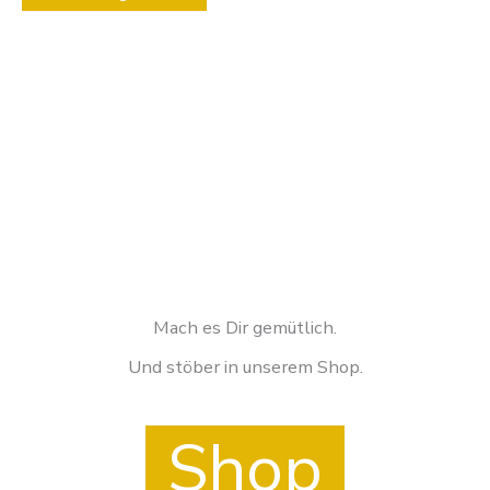
Produktseite
gewählt
werden
Mach es Dir gemütlich.
Und stöber in unserem Shop.
Shop