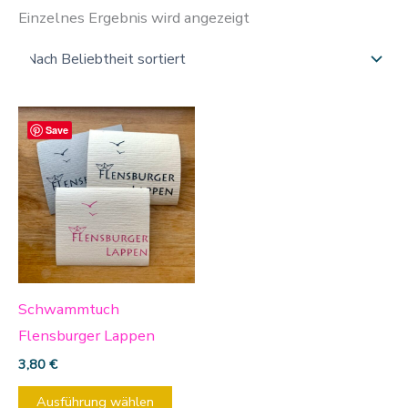
Einzelnes Ergebnis wird angezeigt
Dieses
Save
Produkt
weist
mehrere
Varianten
auf.
Die
Optionen
Schwammtuch
können
Flensburger Lappen
auf
3,80
€
der
Ausführung wählen