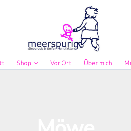
it
tt
Shop
Vor Ort
Über mich
Me
Möwe