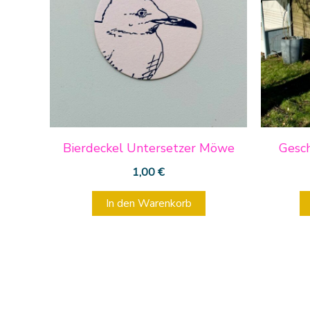
Bierdeckel Untersetzer Möwe
Gesc
1,00
€
In den Warenkorb