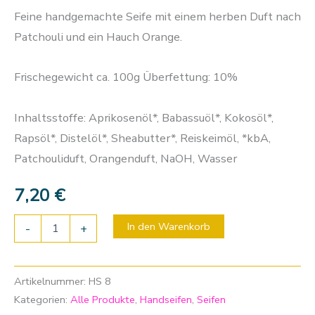
Feine handgemachte Seife mit einem herben Duft nach
Patchouli und ein Hauch Orange.
Frischegewicht ca. 100g Überfettung: 10%
Inhaltsstoffe: Aprikosenöl*, Babassuöl*, Kokosöl*,
Rapsöl*, Distelöl*, Sheabutter*, Reiskeimöl, *kbA,
Patchouliduft, Orangenduft, NaOH, Wasser
7,20
€
In den Warenkorb
-
+
Artikelnummer:
HS 8
Kategorien:
Alle Produkte
,
Handseifen
,
Seifen