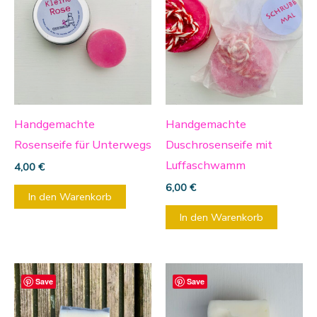
Handgemachte
Handgemachte
Rosenseife für Unterwegs
Duschrosenseife mit
Luffaschwamm
4,00
€
6,00
€
In den Warenkorb
In den Warenkorb
Save
Save