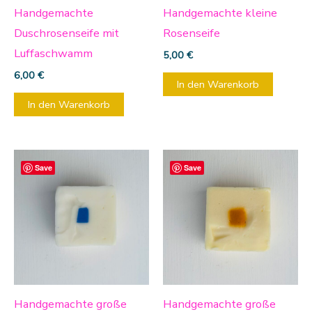
Handgemachte
Handgemachte kleine
Duschrosenseife mit
Rosenseife
Luffaschwamm
5,00
€
6,00
€
In den Warenkorb
In den Warenkorb
Save
Save
Handgemachte große
Handgemachte große