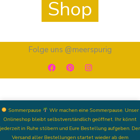
Shop
Folge uns @meerspurig
F
P
I
a
i
n
c
n
s
e
t
t
b
e
a
o
r
g
o
e
r
Sommerpause
Wir machen eine Sommerpause. Unser
k
s
a
Onlineshop bleibt selbstverständlich geöffnet. Ihr könnt
t
m
jederzeit in Ruhe stöbern und Eure Bestellung aufgeben. Der
Versand aller Bestellungen startet wieder ab dem