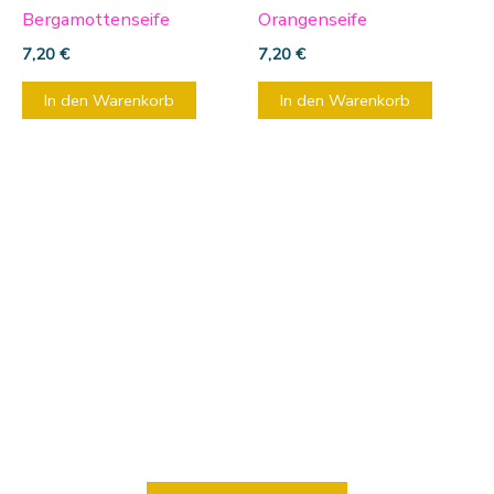
Bergamottenseife
Orangenseife
7,20
€
7,20
€
In den Warenkorb
In den Warenkorb
Mach es Dir gemütlich.
Und stöber in unserem Shop.