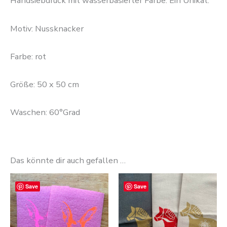
Handsiebdruck mit wasserbasierter Farbe. Ein Unikat.
Motiv: Nussknacker
Farbe: rot
Größe: 50 x 50 cm
Waschen: 60°Grad
Das könnte dir auch gefallen …
Dieses
Diese
Save
Save
Produkt
Produ
weist
weist
mehrere
mehre