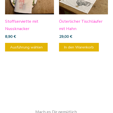
auf.
Die
Optionen
Stoffserviette mit
Österlicher Tischläufer
können
Nussknacker
mit Hahn
auf
8,90
€
29,00
€
der
Ausführung wählen
In den Warenkorb
Produktseite
gewählt
werden
Mach es Dir gemütlich.