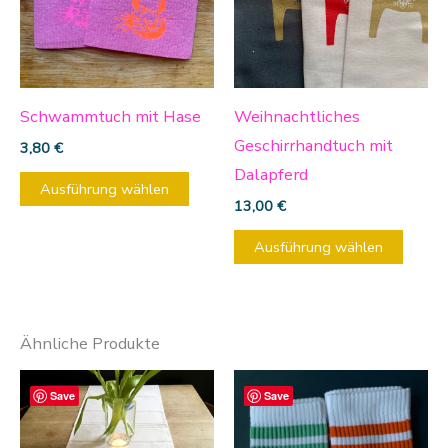
Varianten
Varia
auf.
auf.
Die
Die
Optionen
Optio
Schwammtuch mit Hase
Weihnachtliches
können
könn
Geschirrhandtuch mit
3,80
€
auf
auf
Dalapferd
Ausführung wählen
der
der
13,00
€
Produktseite
Produ
Ausführung wählen
gewählt
gewäh
werden
werd
Ähnliche Produkte
Diese
Save
Save
Produ
weist