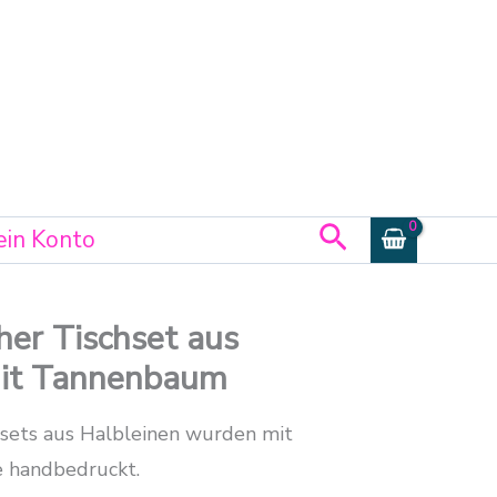
mit
Tannenbaum
Menge
Suchen
in Konto
her Tischset aus
mit Tannenbaum
hsets aus Halbleinen wurden mit
e handbedruckt.