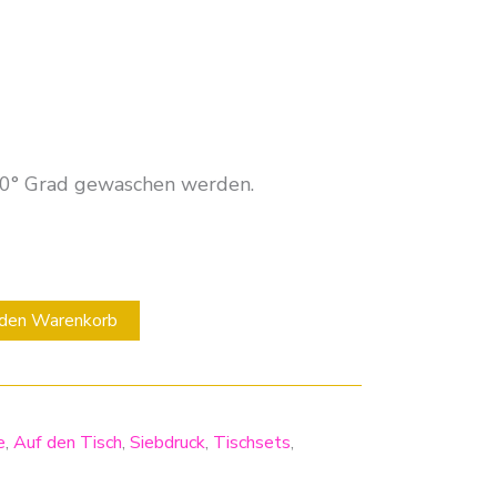
40° Grad gewaschen werden.
 den Warenkorb
e
,
Auf den Tisch
,
Siebdruck
,
Tischsets
,