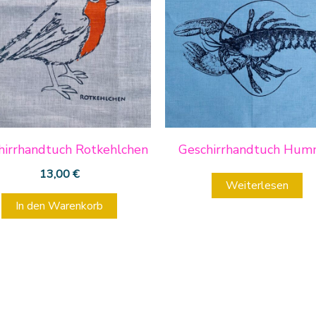
hirrhandtuch Rotkehlchen
Geschirrhandtuch Hum
13,00
€
Weiterlesen
In den Warenkorb