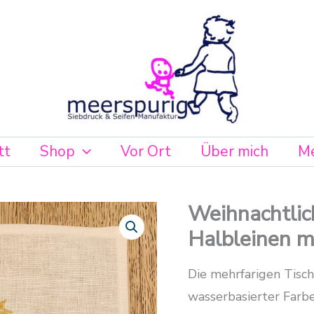
tt
Shop
Vor Ort
Über mich
Me
Weihnachtlic
Weihnachtlicher
Tischset
Halbleinen 
aus
Halbleinen
mit
Die mehrfarigen Tisc
Tannenbaum
Menge
wasserbasierter Farb