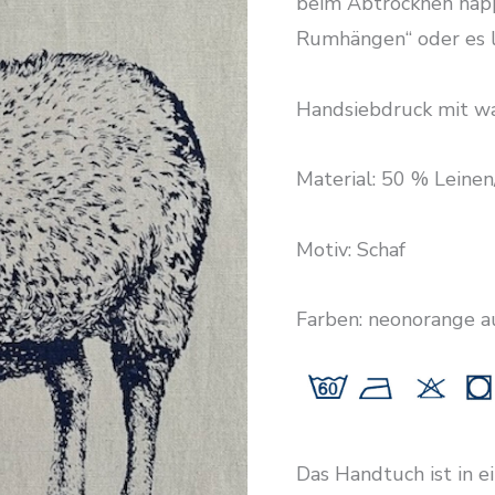
beim Abtrocknen happ
Rumhängen“ oder es l
Handsiebdruck mit wa
Material: 50 % Lein
Motiv: Schaf
Farben: neonorange a
Das Handtuch ist in e