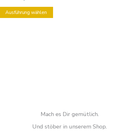
Produktseite
gewählt
Ausführung wählen
werden
Mach es Dir gemütlich.
Und stöber in unserem Shop.