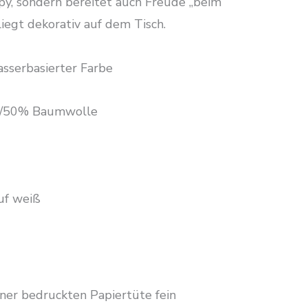
y, sondern bereitet auch Freude „beim
iegt dekorativ auf dem Tisch.
sserbasierter Farbe
en/50% Baumwolle
uf weiß
iner bedruckten Papiertüte fein