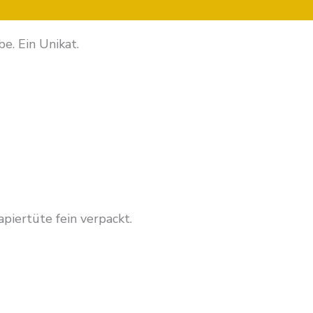
nen
e. Ein Unikat.
piertüte fein verpackt.