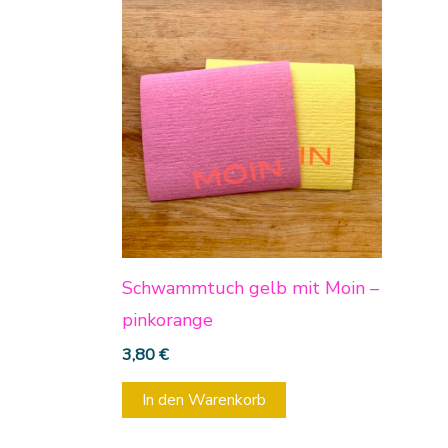
Schwammtuch gelb mit Moin –
pinkorange
3,80
€
In den Warenkorb