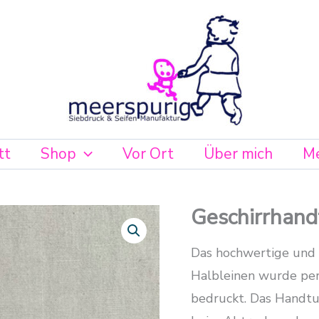
tt
Shop
Vor Ort
Über mich
Me
Geschirrhand
Geschirrhandtuch
mit
Schaf
Das hochwertige und 
Menge
Halbleinen wurde per
bedruckt. Das Handtuc