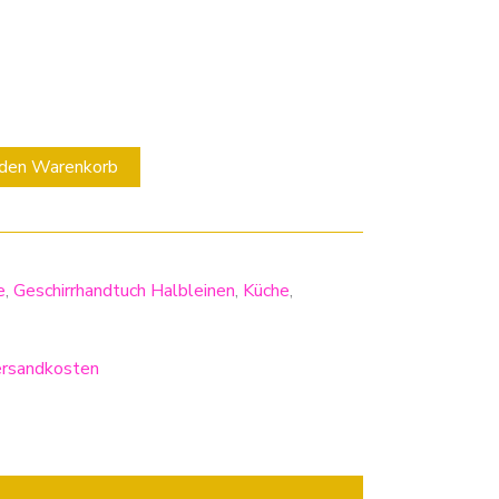
 den Warenkorb
e
,
Geschirrhandtuch Halbleinen
,
Küche
,
rsandkosten