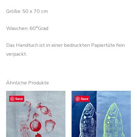
Größe: 50 x 70 cm
Waschen: 60°Grad
Das Handtuch ist in einer bedruckten Papiertüte fein
verpackt.
Ähnliche Produkte
Diese
Save
Save
Produ
weist
mehre
Varia