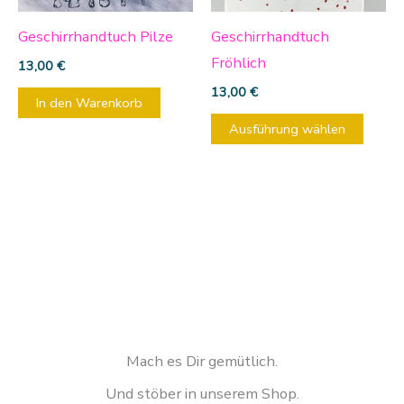
Die
Optio
Geschirrhandtuch Pilze
Geschirrhandtuch
könn
Fröhlich
13,00
€
auf
13,00
€
In den Warenkorb
der
Ausführung wählen
Produ
gewäh
werd
Mach es Dir gemütlich.
Und stöber in unserem Shop.