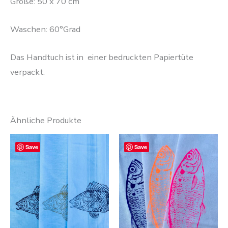
Größe: 50 x 70 cm
Waschen: 60°Grad
Das Handtuch ist in einer bedruckten Papiertüte
verpackt.
Ähnliche Produkte
Dieses
Diese
Save
Save
Produkt
Produ
weist
weist
mehrere
mehre
Varianten
Varia
auf.
auf.