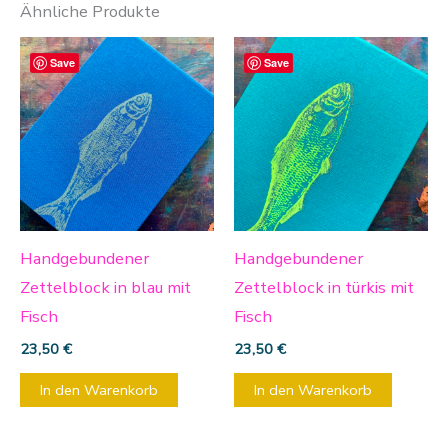
Ähnliche Produkte
Save
Save
Handgebundener
Handgebundener
Zettelblock in blau mit
Zettelblock in türkis mit
Fisch
Fisch
23,50
€
23,50
€
In den Warenkorb
In den Warenkorb