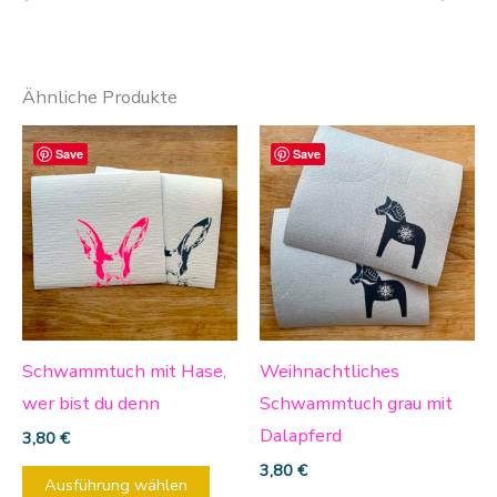
Ähnliche Produkte
Dieses
Save
Save
Produkt
weist
mehrere
Varianten
auf.
Die
Optionen
Schwammtuch mit Hase,
Weihnachtliches
können
wer bist du denn
Schwammtuch grau mit
auf
Dalapferd
3,80
€
der
3,80
€
Ausführung wählen
Produktseite