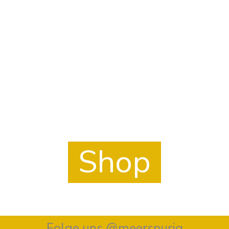
Mach es Dir gemütlich.
Und stöber in unserem Shop.
Shop
Folge uns @meerspurig