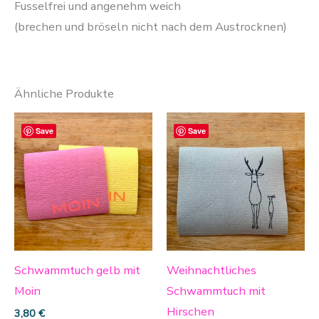
Fusselfrei und angenehm weich
(brechen und bröseln nicht nach dem Austrocknen)
Ähnliche Produkte
Dieses
Save
Save
Produkt
weist
mehrere
Varianten
auf.
Die
Optionen
Schwammtuch gelb mit
Weihnachtliches
können
Moin
Schwammtuch mit
auf
Hirschen
3,80
€