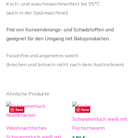
Koch- und waschmaschinenfest bis 95°C
(auch in der Spülmaschine!)
Frei von Konservierungs- und Schadstoffen und
geeignet für den Umgang mit Babyprodukten.
Fusselfrei und angenehm weich
(brechen und bröseln nicht nach dem Austrocknen)
Ähnliche Produkte
Dieses
Save
Save
Produkt
Schwammtuch weiß mit
weist
Weohnachtliches
Fischschwarm
mehrere
Schwammtuch weiß mit
3,80
€