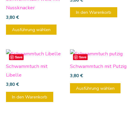
Varianten
Nussknacker
auf.
In den Warenkorb
3,80
€
Die
Optionen
Ausführung wählen
können
auf
Diese
der
Save
Save
Produ
Produktseite
Schwammtuch mit
Schwammtuch mit Putzig
weist
gewählt
Libelle
3,80
€
mehre
werden
3,80
€
Varia
Ausführung wählen
auf.
In den Warenkorb
Die
Optio
könn
auf