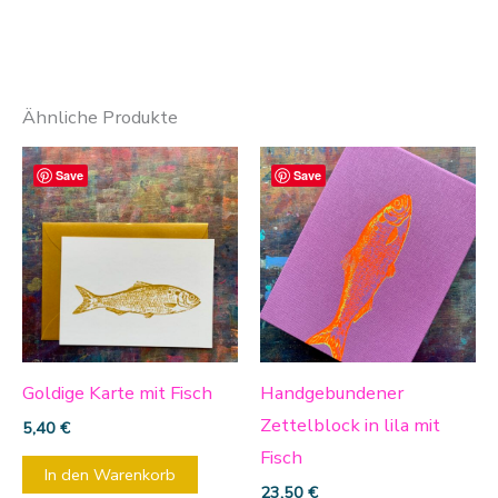
Ähnliche Produkte
Save
Save
Goldige Karte mit Fisch
Handgebundener
Zettelblock in lila mit
5,40
€
Fisch
In den Warenkorb
23,50
€