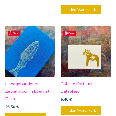
In den Warenkorb
Save
Save
Handgebundener
Goldige Karte mit
Zettelblock in blau mit
Dalapferd
Fisch
5,40
€
23,50
€
In den Warenkorb