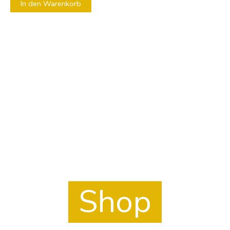
In den Warenkorb
Mach es Dir gemütlich.
Und stöber in unserem Shop.
Shop