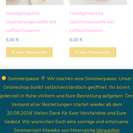
Handgemachte
Handgemachte
Duschorangenseife mit
Duschrosenseife mit
Luffaschwamm
Luffaschwamm
6,00
€
6,00
€
In den Warenkorb
In den Warenkorb
Sommerpause
Wir machen eine Sommerpause. Unser
Onlineshop bleibt selbstverständlich geöffnet. Ihr könnt
jederzeit in Ruhe stöbern und Eure Bestellung aufgeben. Der
Versand aller Bestellungen startet wieder ab dem
20.08.2026 Vielen Dank für Euer Verständnis und Eure
Geduld. Wir wünschen Euch eine sonnige und erholsame
Sommerzeit! Mareike von Meerspürig
Verwerfen