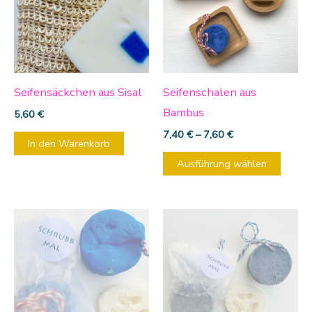
mehre
Varia
auf.
Die
Optio
Seifensäckchen aus Sisal
Seifenschalen aus
könn
Bambus
5,60
€
auf
7,40
€
–
7,60
€
In den Warenkorb
der
Ausführung wählen
Produ
gewäh
werd