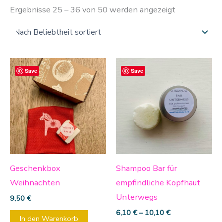
Ergebnisse 25 – 36 von 50 werden angezeigt
Diese
Save
Save
Produ
weist
mehre
Varia
auf.
Die
Optio
Geschenkbox
Shampoo Bar für
könn
Weihnachten
empfindliche Kopfhaut
auf
Unterwegs
9,50
€
der
6,10
€
–
10,10
€
In den Warenkorb