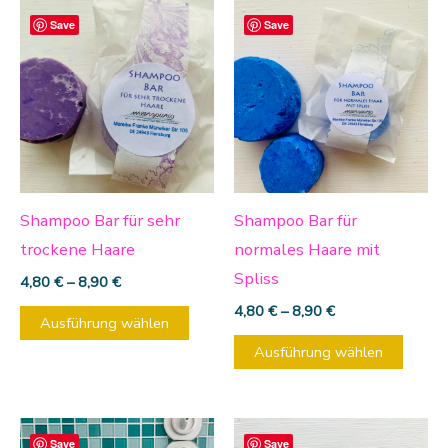
werden
werd
Dieses
Diese
Save
Save
Produkt
Produ
weist
weist
mehrere
mehre
Varianten
Varia
auf.
auf.
Die
Die
Optionen
Optio
Shampoo Bar für sehr
Shampoo Bar für
können
könn
trockene Haare
normales Haare mit
auf
auf
Spliss
4,80
€
–
8,90
€
der
der
4,80
€
–
8,90
€
Ausführung wählen
Produktseite
Produ
Ausführung wählen
gewählt
gewäh
werden
werd
Dieses
Save
Save