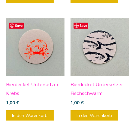
Save
Save
Bierdeckel Untersetzer
Bierdeckel Untersetzer
Krebs
Fischschwarm
1,00
€
1,00
€
In den Warenkorb
In den Warenkorb