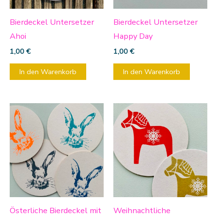
Bierdeckel Untersetzer
Bierdeckel Untersetzer
Ahoi
Happy Day
1,00
€
1,00
€
In den Warenkorb
In den Warenkorb
Dieses
Diese
Produkt
Produ
weist
weist
mehrere
mehre
Varianten
Varia
auf.
auf.
Die
Die
Optionen
Optio
Österliche Bierdeckel mit
Weihnachtliche