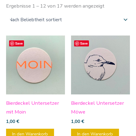
Ergebnisse 1 – 12 von 17 werden angezeigt
Save
Save
Bierdeckel Untersetzer
Bierdeckel Untersetzer
mit Moin
Möwe
1,00
€
1,00
€
In den Warenkorb
In den Warenkorb