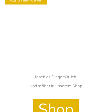
Ausführung wählen
gewählt
werden
Mach es Dir gemütlich.
Und stöber in unserem Shop.
Shop