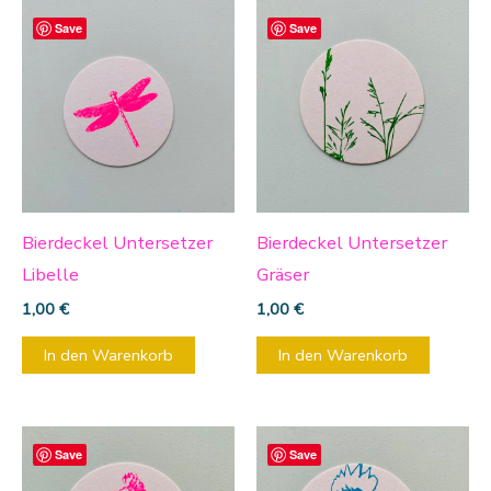
Save
Save
Bierdeckel Untersetzer
Bierdeckel Untersetzer
Libelle
Gräser
1,00
€
1,00
€
In den Warenkorb
In den Warenkorb
Save
Save