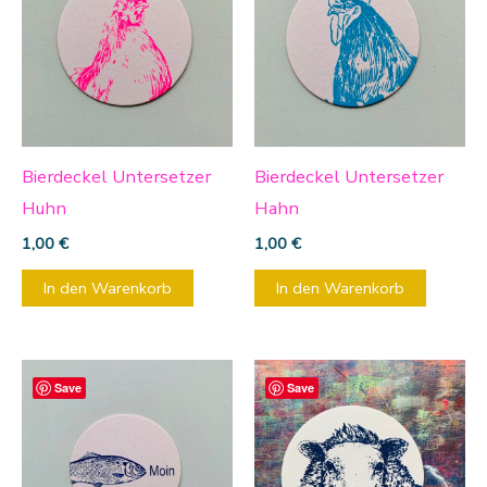
Bierdeckel Untersetzer
Bierdeckel Untersetzer
Huhn
Hahn
1,00
€
1,00
€
In den Warenkorb
In den Warenkorb
Save
Save