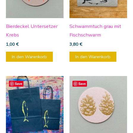
Bierdeckel Untersetzer
Schwammtuch grau mit
Krebs
Fischschwarm
1,00
€
3,80
€
In den Warenkorb
In den Warenkorb
Dieses
Save
Save
Produkt
weist
mehrere
Varianten
auf.
Die