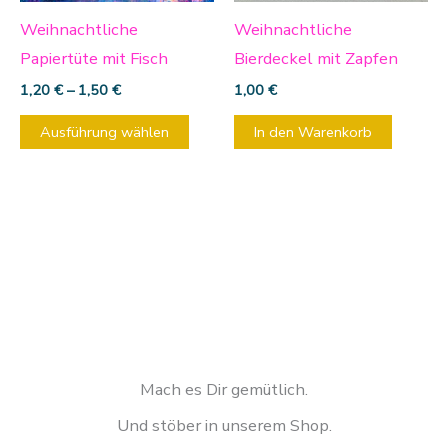
Optionen
Weihnachtliche
Weihnachtliche
können
Papiertüte mit Fisch
Bierdeckel mit Zapfen
auf
1,20
€
–
1,50
€
1,00
€
der
Ausführung wählen
In den Warenkorb
Produktseite
gewählt
werden
Mach es Dir gemütlich.
Und stöber in unserem Shop.