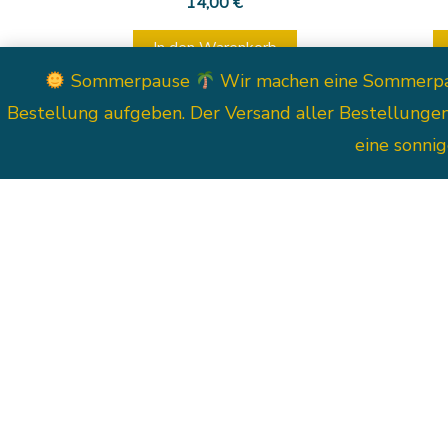
14,00
€
In den Warenkorb
Sommerpause
Wir machen eine Sommerpause
Bestellung aufgeben. Der Versand aller Bestellunge
Dieses
eine sonni
Produkt
Österli
weist
mehrere
Varianten
auf.
Die
Optionen
können
auf
Postkarte Seepferdchen