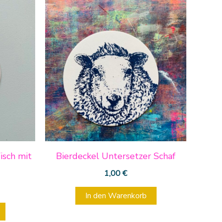
isch mit
Bierdeckel Untersetzer Schaf
1,00
€
In den Warenkorb