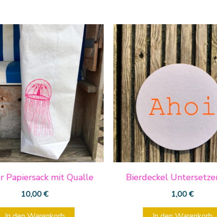
er Papiersack mit Qualle
Bierdeckel Untersetze
10,00
€
1,00
€
In den Warenkorb
In den Warenkorb