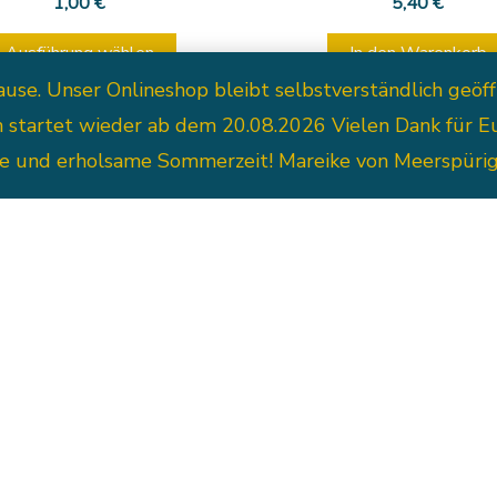
1,00
€
5,40
€
Produktseite
Ausführung wählen
In den Warenkorb
gewählt
. Unser Onlineshop bleibt selbstverständlich geöffne
werden
n startet wieder ab dem 20.08.2026 Vielen Dank für 
ge und erholsame Sommerzeit! Mareike von Meerspüri
cher Tischläufer mit Hahn
29,00
€
In den Warenkorb
Österlicher Tischläufer 