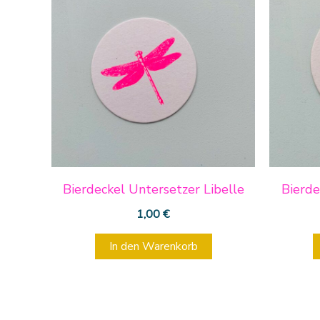
Bierdeckel Untersetzer Libelle
Bierde
1,00
€
In den Warenkorb