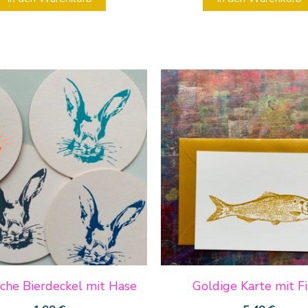
Dieses
Produkt
weist
mehrere
Varianten
auf.
Die
Optionen
können
auf
iche Bierdeckel mit Hase
Goldige Karte mit Fi
der