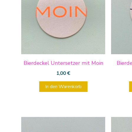
Bierdeckel Untersetzer mit Moin
Bierd
1,00
€
In den Warenkorb