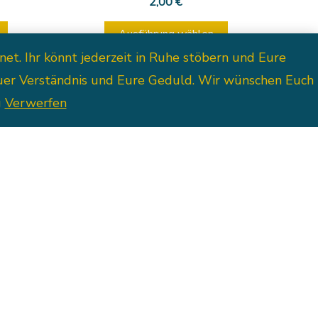
2,00
€
Produktseite
Ausführung wählen
gewählt
t. Ihr könnt jederzeit in Ruhe stöbern und Eure
werden
Euer Verständnis und Eure Geduld. Wir wünschen Euch
g
Verwerfen
mit Huhn
Österlicher Tischläufer mit Hasen