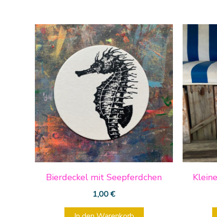
Bierdeckel mit Seepferdchen
Klein
1,00
€
In den Warenkorb