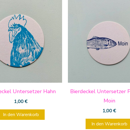
eckel Untersetzer Hahn
Bierdeckel Untersetzer F
Moin
1,00
€
1,00
€
In den Warenkorb
In den Warenkorb