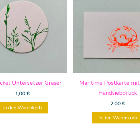
ckel Untersetzer Gräser
Maritime Postkarte mit
Handsiebdruck
1,00
€
2,00
€
In den Warenkorb
In den Warenkorb