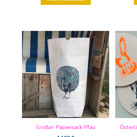
Großer Papiersack Pfau
Österl