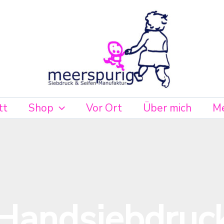
ach
eliebtheit
ortiert
tt
Shop
Vor Ort
Über mich
Me
Handsiebdruc