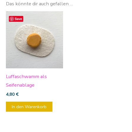
Das könnte dir auch gefallen …
Save
Luffaschwamm als
Seifenablage
4,80
€
In den Warenkorb