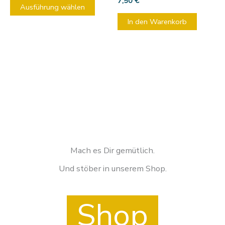
7,50
€
Ausführung wählen
Produktseite
In den Warenkorb
gewählt
werden
Mach es Dir gemütlich.
Und stöber in unserem Shop.
Shop