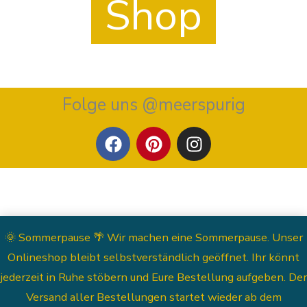
Shop
Folge uns @meerspurig
F
P
I
a
i
n
c
n
s
e
t
t
b
e
a
o
r
g
o
e
r
🌞 Sommerpause 🌴 Wir machen eine Sommerpause. Unser
k
s
a
Onlineshop bleibt selbstverständlich geöffnet. Ihr könnt
t
m
jederzeit in Ruhe stöbern und Eure Bestellung aufgeben. Der
Versand aller Bestellungen startet wieder ab dem