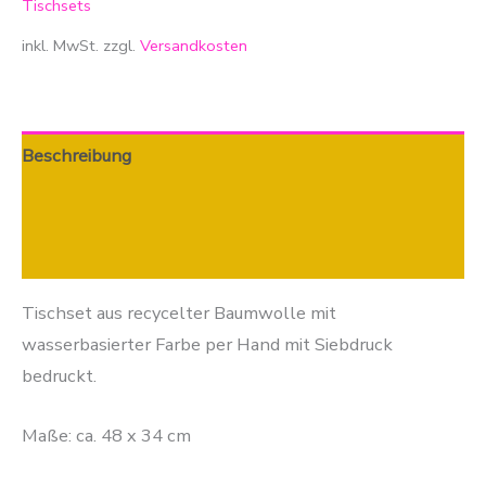
Tischsets
inkl. MwSt.
zzgl.
Versandkosten
Beschreibung
Zusätzliche Informationen
Produktsicherheit
Tischset aus recycelter Baumwolle mit
wasserbasierter Farbe per Hand mit Siebdruck
bedruckt.
Maße: ca. 48 x 34 cm