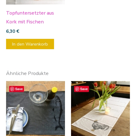
Topfuntersetzter aus
Kork mit Fischen
6,30
€
In den Warenkorb
Ähnliche Produkte
Dieses
Save
Save
Produkt
weist
mehrere
Varianten
auf.