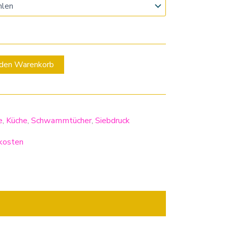
 den Warenkorb
e
,
Küche
,
Schwammtücher
,
Siebdruck
kosten