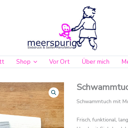
tt
Shop
Vor Ort
Über mich
Me
Schwammtuc
Schwammtuch
mit
Moin
Schwammtuch mit Mo
Menge
Frisch, funktional, l