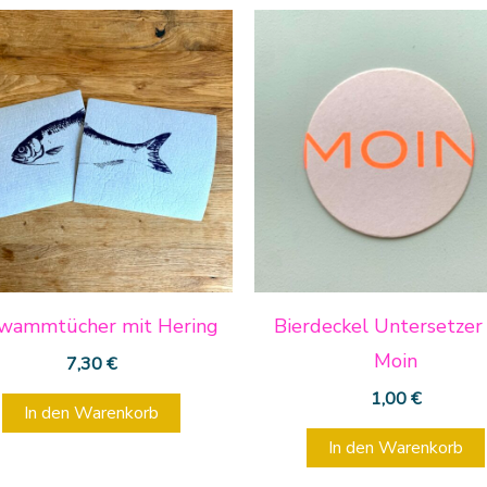
wammtücher mit Hering
Bierdeckel Untersetzer
Moin
7,30
€
1,00
€
In den Warenkorb
In den Warenkorb