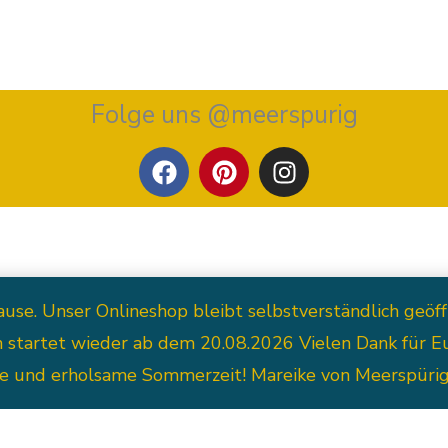
Folge uns @meerspurig
F
P
I
a
i
n
c
n
s
e
t
t
b
e
a
o
r
g
o
e
r
Kontakt
Mein Konto
Datenschutzerklärung
Imp
. Unser Onlineshop bleibt selbstverständlich geöffne
k
s
a
n startet wieder ab dem 20.08.2026 Vielen Dank für 
t
m
ge und erholsame Sommerzeit! Mareike von Meerspüri