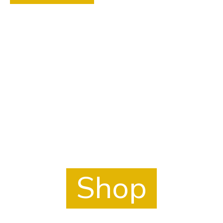
Mach es Dir gemütlich.
Und stöber in unserem Shop.
Shop