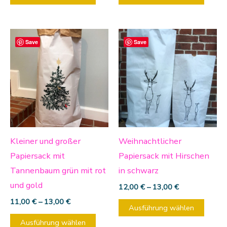
Produktseite
Produ
gewählt
gewäh
werden
werd
Dieses
Diese
Save
Save
Produkt
Produ
weist
weist
mehrere
mehre
Varianten
Varia
auf.
auf.
Die
Die
Optionen
Optio
Kleiner und großer
Weihnachtlicher
können
könn
Papiersack mit
Papiersack mit Hirschen
auf
auf
Tannenbaum grün mit rot
in schwarz
der
der
und gold
12,00
€
–
13,00
€
Produktseite
Produ
11,00
€
–
13,00
€
Ausführung wählen
gewählt
gewäh
Ausführung wählen
werden
werd