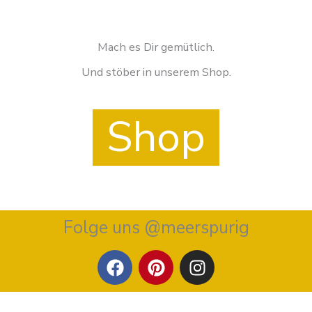
Mach es Dir gemütlich.
Und stöber in unserem Shop.
Shop
Folge uns @meerspurig
F
P
I
a
i
n
c
n
s
e
t
t