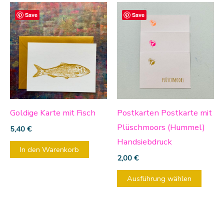
Diese
Save
Save
Produ
weist
mehre
Varia
auf.
Die
Optio
Goldige Karte mit Fisch
Postkarten Postkarte mit
könn
Plüschmoors (Hummel)
5,40
€
auf
Handsiebdruck
In den Warenkorb
der
2,00
€
Produ
Ausführung wählen
gewäh
werd