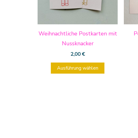
Die
Optionen
können
Weihnachtliche Postkarten mit
P
auf
Nussknacker
der
2,00
€
Produktseite
gewählt
Ausführung wählen
werden