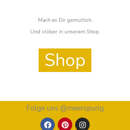
Mach es Dir gemütlich.
Und stöber in unserem Shop.
Shop
Folge uns @meerspurig
F
P
I
a
i
n