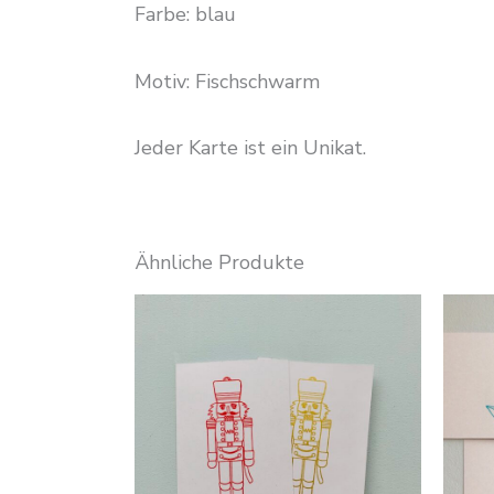
Farbe: blau
Motiv: Fischschwarm
Jeder Karte ist ein Unikat.
Ähnliche Produkte
Dieses
Produkt
weist
mehrere
Varianten
auf.